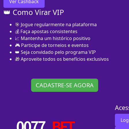
Ver Cashback
👑 Como Virar VIP
🎯 Jogue regularmente na plataforma
💰 Faça apostas consistentes
📈 Mantenha um histórico positivo
🎮 Participe de torneios e eventos
👑 Seja convidado pelo programa VIP
🎁 Aproveite todos os benefícios exclusivos
CADASTRE-SE AGORA
Aces
Log