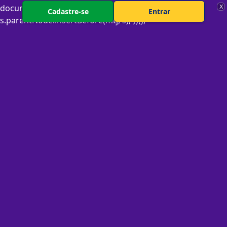
document.getElementsByTagName("script")[0];
X
Cadastre-se
Entrar
s.parentNode.insertBefore(mtj, s); })();