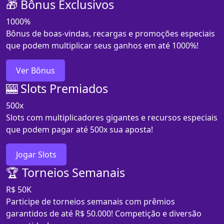
🎁 Bônus Exclusivos
1000%
Bônus de boas-vindas, recargas e promoções especiais
que podem multiplicar seus ganhos em até 1000%!
Ver Bônus
🎰 Slots Premiados
500x
Slots com multiplicadores gigantes e recursos especiais
que podem pagar até 500x sua aposta!
Jogar Slots
🏆 Torneios Semanais
R$ 50K
Participe de torneios semanais com prêmios
garantidos de até R$ 50.000! Competição e diversão